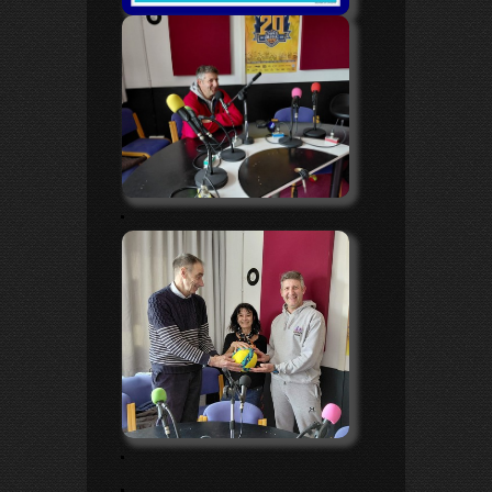
.
.
.