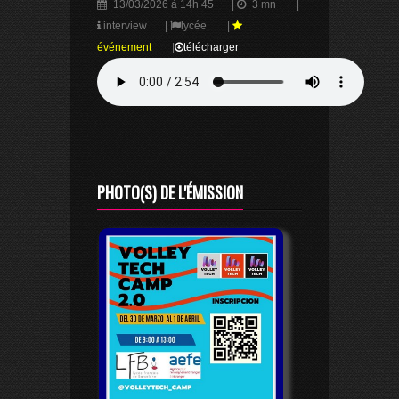
13/03/2026 à 14h 45
|
3 mn
|
interview
|
lycée
|
événement
|
télécharger
PHOTO(S) DE L'ÉMISSION