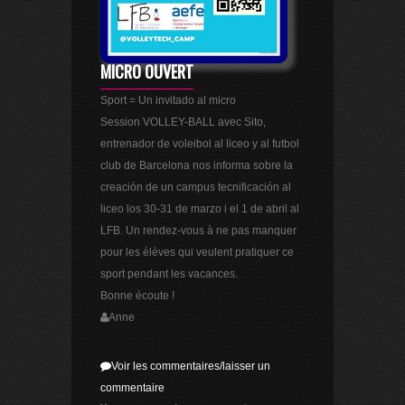
MICRO OUVERT
Sport = Un invitado al micro
Session VOLLEY-BALL avec Sito,
entrenador de voleibol al liceo y al futbol
club de Barcelona nos informa sobre la
creación de un campus tecnificación al
liceo los 30-31 de marzo i el 1 de abril al
LFB. Un rendez-vous à ne pas manquer
pour les élèves qui veulent pratiquer ce
sport pendant les vacances.
Bonne écoute !
Anne
Voir les commentaires/laisser un
commentaire