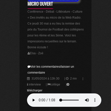
MICRO OUVERT
Conférence - Débat - Littérature - Culture
= Des invités au micro de la Web Radio.
Ce jeudi 30 mai a eu lieu la remise des
prix du Tournoi de Football des collégiens
pour les 4ème et les 3ème. Voici les
impressions recueillies sur le terrain.
Bonne écoute !
Elsa - Zoé
Voir les commentaires/laisser un
commentaire
31/05/2024 à 13h 30
|
2 mn
|
interview
|
collège
|
télécharger