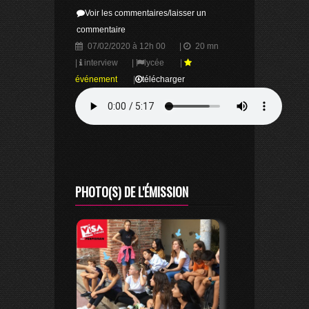
Voir les commentaires/laisser un
commentaire
07/02/2020 à 12h 00
|
20 mn
|
interview
|
lycée
|
événement
|
télécharger
PHOTO(S) DE L'ÉMISSION