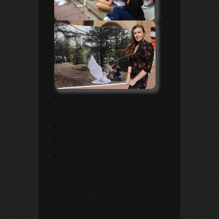
.
.
.
.
.