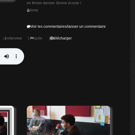
en février dernier. Bonne écoute !
Anne
Voir les commentaires/laisser un commentaire
|
interview
|
lycée
|
télécharger