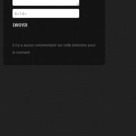
ÉMISSION DU 20/06/2025
5 mn
ÉMISSION DU 13/06/2025
11 mn
ÉMISSION DU 16/05/2025
il n'y a aucun commentaire sur cette émission pour
5 mn
le moment
ÉMISSION DU 11/04/2025
20 mn
ÉMISSION DU 08/04/2025
10 mn
ÉMISSION DU 04/04/2025
28 mn
ÉMISSION DU 07/03/2025
15 mn
ÉMISSION DU 07/03/2025
5 mn