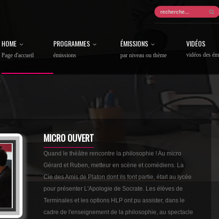
HOME
PROGRAMMES
ÉMISSIONS
VIDÉOS
vidéos des ém
Page d'accueil
émissions
par niveau ou thème
MICRO OUVERT
Quand le théâtre rencontre la philosophie ! Au micro
Gérard et Ruben, metteur en scène et comédiens. La
Cie des Amis de Platon dont ils font partie, était au lycée
pour présenter L'Apologie de Socrate. Les élèves de
Terminales et les options HLP ont pu assister, dans le
cadre de l'enseignement de la philosophie, au spectacle