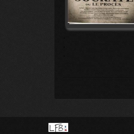
.
.
.