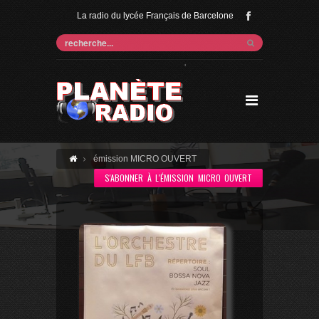
La radio du lycée Français de Barcelone
'
émission MICRO OUVERT
S'ABONNER À L'ÉMISSION MICRO OUVERT