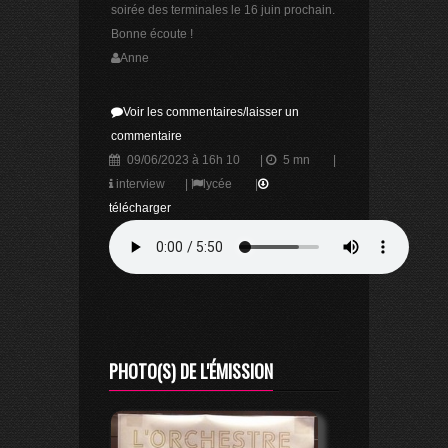
soirée des terminales le 16 juin prochain.
Bonne écoute !
Anne
Voir les commentaires/laisser un
commentaire
09/06/2023 à 16h 10
|
5 mn
|
interview
|
lycée
|
télécharger
PHOTO(S) DE L'ÉMISSION