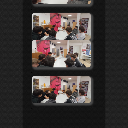
.
.
.