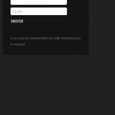
ÉMISSION DU 20/06/2025
5 mn
ÉMISSION DU 13/06/2025
11 mn
ÉMISSION DU 16/05/2025
il n'y a aucun commentaire sur cette émission pour
5 mn
le moment
ÉMISSION DU 11/04/2025
20 mn
ÉMISSION DU 08/04/2025
10 mn
ÉMISSION DU 04/04/2025
28 mn
ÉMISSION DU 07/03/2025
15 mn
ÉMISSION DU 07/03/2025
5 mn