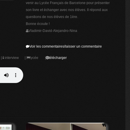
venir au Lycée Français de Barcelone pour présenter
son livre et échanger avec nos élèves. Il répond aux
questions de nos élèves de 1ère.
Bonne écoute !
Vladimir-David-Alejandro-Nina
Voir les commentaires/laisser un commentaire
|
interview
|
lycée
|
télécharger