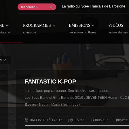
La radio du lycée Français de Barcelone
ME
PROGRAMMES
ÉMISSIONS
VIDÉOS
d'accueil
émissions
par niveau ou thème
vidéos des émi
-POP
FANTASTIC K-POP
La musique pop coréenne. Son histoire - ses groupes.
Les Boys Band et Girls Band de 2019 : SEVENTEEN:Home - CLC:No
Leyre - Paula - Maria (Technique)
06/03/2019 à 14h 15
|
15 mn
|
musique
|
lycée