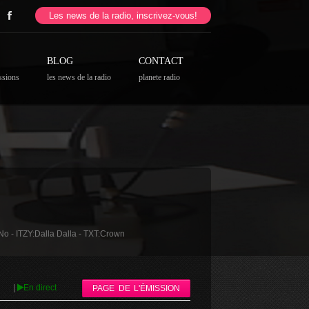
Les news de la radio, inscrivez-vous!
BLOG
CONTACT
ssions
les news de la radio
planete radio
 - ITZY:Dalla Dalla - TXT:Crown
|
En direct
PAGE DE L'ÉMISSION