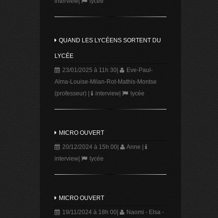
interview
|
lycée
QUAND LES LYCÉENS SORTENT DU
LYCÉE
23/01/2025 à 11h 30
|
Eve-Paul-
Alma-Louise-Milan-Rot-Mathis-Montse
(professeur)
|
interview
|
lycée
MICRO OUVERT
20/12/2024 à 15h 00
|
Anne
|
interview
|
lycée
MICRO OUVERT
19/11/2024 à 18h 00
|
Naomi - Elsa -