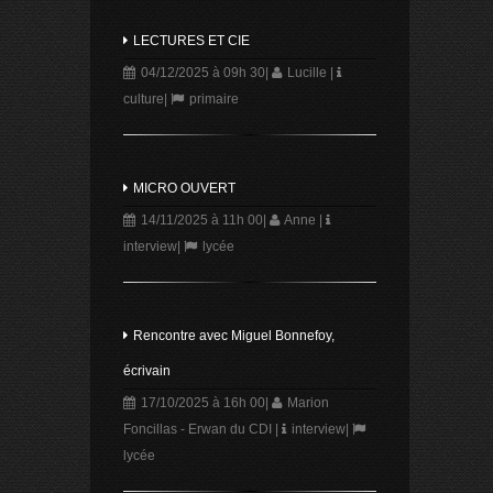
LECTURES ET CIE
04/12/2025 à 09h 30
|
Lucille
|
culture
|
primaire
MICRO OUVERT
14/11/2025 à 11h 00
|
Anne
|
interview
|
lycée
Rencontre avec Miguel Bonnefoy,
écrivain
17/10/2025 à 16h 00
|
Marion
Foncillas - Erwan du CDI
|
interview
|
lycée