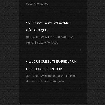
culture
|
autres
CHANSON - ENVIRONNEMENT -
GÉOPOLITIQUE
22/01/2024 à 17h 15
|
Avril-Nina -
Anne
|
culture
|
lycée
Les CRITIQUES LITTÉRAIRES / PRIX
GONCOURT DES LYCÉENS
18/01/2024 à 18h 00
|
2-3 de Mme
Gauthier :
|
culture
|
lycée