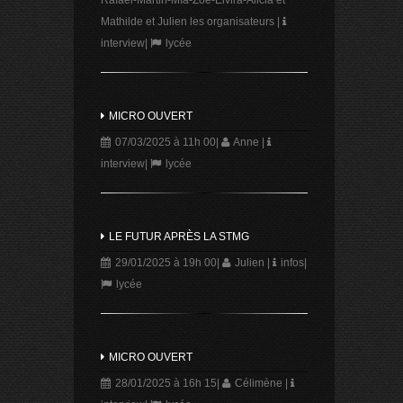
Rafael-Martin-Mía-Zoé-Elvira-Alicia et
Mathilde et Julien les organisateurs
|
interview
|
lycée
MICRO OUVERT
07/03/2025 à 11h 00
|
Anne
|
interview
|
lycée
LE FUTUR APRÈS LA STMG
29/01/2025 à 19h 00
|
Julien
|
infos
|
lycée
MICRO OUVERT
28/01/2025 à 16h 15
|
Célimène
|