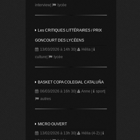
interview
|
lycée
Les CRITIQUES LITTÉRAIRES / PRIX
GONCOURT DES LYCÉENS
13/03/2026 à 14h 30
|
Hélia
|
culture
|
lycée
BASKET COPA COLEGIAL CATALUÑA
06/03/2026 à 16h 30
|
Anne
|
sport
|
autres
MICRO OUVERT
13/02/2026 à 13h 30
|
Hélia (4-2)
|