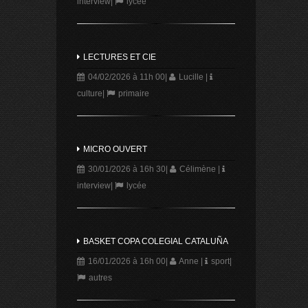
interview
|
lycée
LECTURES ET CIE
04/02/2026 à 11h 00
|
Lucille
|
culture
|
primaire
MICRO OUVERT
30/01/2026 à 16h 30
|
Célimène
|
interview
|
lycée
BASKET COPA COLEGIAL CATALUÑA
16/01/2026 à 16h 00
|
Anne
|
sport
|
autres