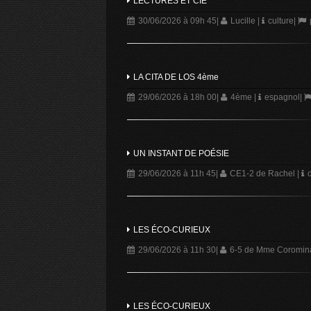
LECTURES ET CIE
30/06/2026 à 09h 45
|
Lucille
|
culture
|
LA CITA DE LOS 4ème
29/06/2026 à 18h 00
|
4ème
|
espagnol
|
UN INSTANT DE POÉSIE
29/06/2026 à 11h 45
|
CE1-2 de Rachel
|
c
LES ÉCO-CURIEUX
29/06/2026 à 11h 30
|
6-5 de Mme Coromina
LES ÉCO-CURIEUX