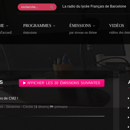
La radio du lycée Français de Barcelone
ME
PROGRAMMES
ÉMISSIONS
VIDÉOS
d'accueil
émissions
par niveau ou thème
vidéos des émi
S
AFFICHER LES 30 ÉMISSIONS SUIVANTES
ses de CM2 !
nt - Séverine - Cécile
|
divers
|
primaire