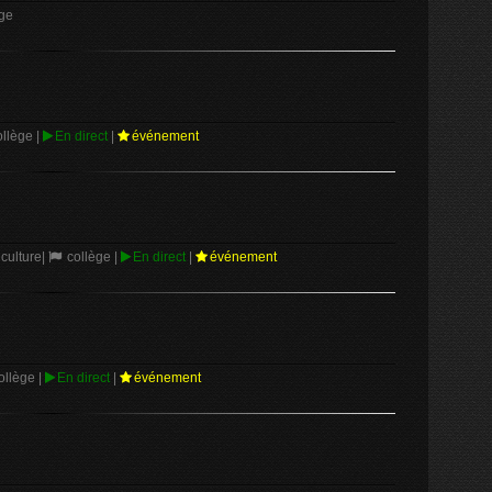
ge
llège
|
En direct
|
événement
culture
|
collège
|
En direct
|
événement
ollège
|
En direct
|
événement