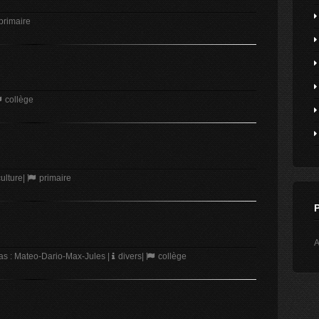
primaire
collège
ulture
|
primaire
A
s : Mateo-Dario-Max-Jules
|
divers
|
collège