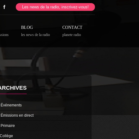
Les news de la radio, inscrivez-vous!
BLOG
CONTACT
ssions
les news de la radio
planete radio
ARCHIVES
Événements
Émissions en direct
Primaire
Collège