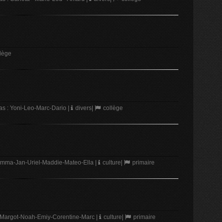
lège
s : Yoni-Leo-Marc-Dario
|
divers
|
collège
Emma-Jan-Uriel-Maddie-Mateo-Ella
|
culture
|
primaire
 Margot-Noah-Emiy-Corentine-Marc
|
culture
|
primaire