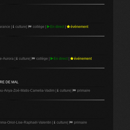
Garance
|
culture
|
collège
|
En direct
|
événement
e-Aurora
|
culture
|
collège
|
En direct
|
événement
IRE DE MAL
nu-Anya-Zoé-Matis-Camelia-Vadim
|
culture
|
primaire
ma-Oriol-Lise-Raphaël-Valentin
|
culture
|
primaire