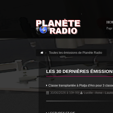
'
HO
Page 
Toutes les émissions de Planète Radio
LES 30 DERNIÈRES ÉMISSION
Classe transplantée à Platja d'Aro pour 3 clas
30/06/2026 à 10h 00
|
Lucille - Anne - Laure