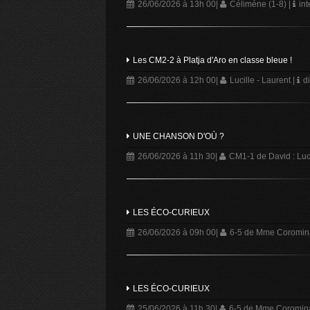
26/06/2026 à 13h 00
|
Célimène (1-8)
|
int
Les CM2-2 à Platja d'Aro en classe bleue !
26/06/2026 à 12h 00
|
Lucille - Laurent
|
di
UNE CHANSON D'OÙ ?
26/06/2026 à 11h 30
|
CM1-1 de David : Luca
LES ÉCO-CURIEUX
26/06/2026 à 09h 00
|
6-5 de Mme Corominas 
LES ÉCO-CURIEUX
25/06/2026 à 11h 30
|
6-5 de Mme Corominas