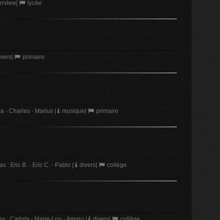
erview
|
lycée
vers
|
primaire
 - Charles - Marius
|
musique
|
primaire
: Eric B. - Eric C. - Pablo
|
divers
|
collège
 : Carlota - Marie-Lou - Amaru
|
divers
|
collège