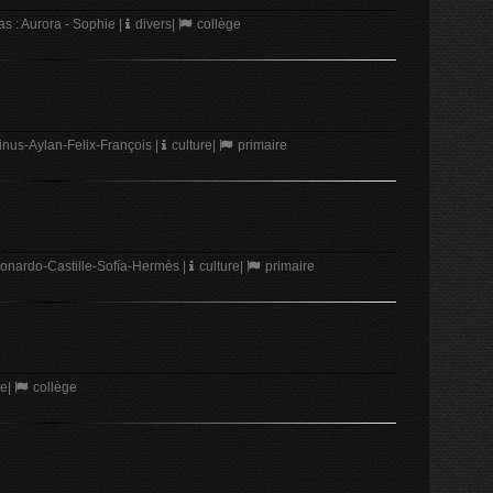
 : Aurora - Sophie
|
divers
|
collège
inus-Aylan-Felix-François
|
culture
|
primaire
onardo-Castille-Sofía-Hermès
|
culture
|
primaire
re
|
collège