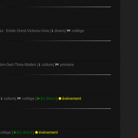
 : Emile-Orest-Victoria-Uma
|
divers
|
collège
lim-Gwil-Théa-Matteo
|
culture
|
primaire
culture
|
collège
|
En direct
|
événement
ollège
|
En direct
|
événement