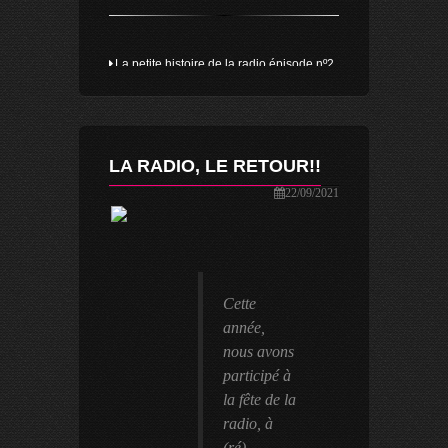
La petite histoire de la radio épisode nº2
02/09/2011
LA RADIO, LE RETOUR!!
Le LIBDUB du LFB
22/09/2021
05/04/2011
La petite histoire de planète radio
Cette
épisode 1
année,
05/06/2009
nous avons
participé à
la fête de la
radio, à
(ré)