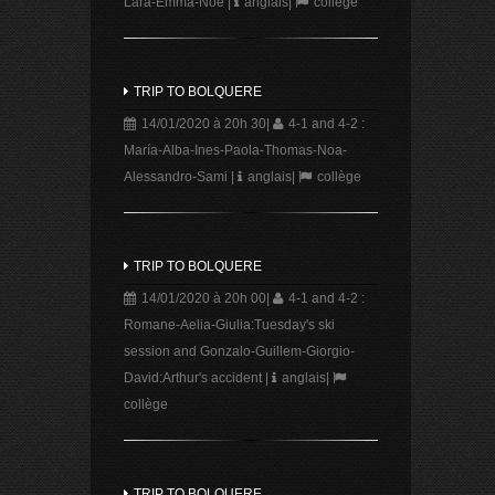
Lara-Emma-Noe
|
anglais
|
collège
TRIP TO BOLQUERE
14/01/2020 à 20h 30
|
4-1 and 4-2 :
María-Alba-Ines-Paola-Thomas-Noa-
Alessandro-Sami
|
anglais
|
collège
TRIP TO BOLQUERE
14/01/2020 à 20h 00
|
4-1 and 4-2 :
Romane-Aelia-Giulia:Tuesday's ski
session and Gonzalo-Guillem-Giorgio-
David:Arthur's accident
|
anglais
|
collège
TRIP TO BOLQUERE