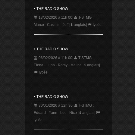
THE RADIO SHOW
13/02/2026 à 11h 00
|
T-STMG :
Marco - Casimir - Jeff
|
anglais
|
lycée
THE RADIO SHOW
06/02/2026 à 11h 00
|
T-STMG :
Elena - Luna - Romy - Meline
|
anglais
|
lycée
THE RADIO SHOW
30/01/2026 à 12h 30
|
T-STMG :
Eduard - Yann - Luc - Nico
|
anglais
|
lycée