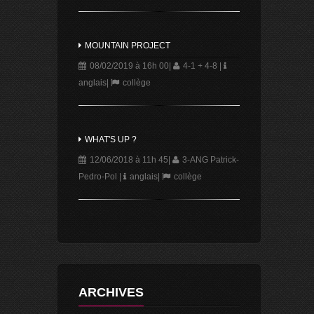
MOUNTAIN PROJECT
08/02/2019 à 16h 00
|
4-1 + 4-8
|
anglais
|
collège
WHAT'S UP ?
12/06/2018 à 11h 45
|
3-ANG Patrick-
Pedro-Pol
|
anglais
|
collège
ARCHIVES