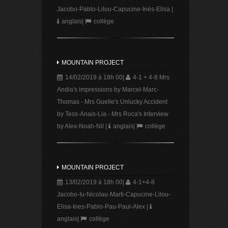
Jacobo-Pablo-Lilou-Capucine-Inès-Elisa
|
anglais
|
collège
MOUNTAIN PROJECT
14/02/2019 à 18h 00
|
4-1 + 4-8 Mrs
Andia's impressions by Marcel-Marc-
Thomas - Mrs Guelle's Unlucky Accident
by Tess-Anais-Lia - Mrs Roca's Interview
by Alex-Noah-Nil
|
anglais
|
collège
MOUNTAIN PROJECT
13/02/2019 à 18h 00
|
4-1+4-8
Jacobo-Iu-Nicolau-Marti-Capucine-Lilou-
Elisa-Ines-Pablo-Pau-Paul-Alex
|
anglais
|
collège