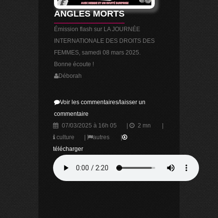
ANGLES MORTS
Émission flash sur LA JOURNÉE
INTERNATIONALE DES DROITS DES
FEMMES, samedi 08 mars 2025.
Bonne écoute !
Déborah
Voir les commentaires/laisser un
commentaire
07/03/2025 à 16h 05
|
2 mn
|
culture
|
autres
|
télécharger