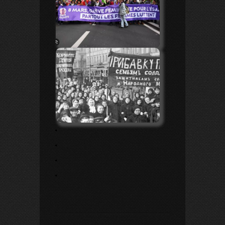
.
.
.
.