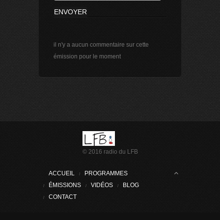
il n'y a aucun commentaire sur cette
émission pour le moment
© 2016 radio du LFB
ACCUEIL
PROGRAMMES
ÉMISSIONS
VIDÉOS
BLOG
CONTACT