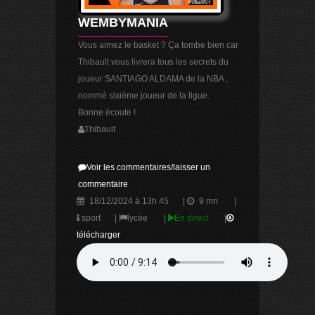
WEMBYMANIA
Vous aimez le basket ? Ça tombe bien car
Thibault vous livrera tous les secrets du
joueur SANTIAGO ALDAMA de la NBA ,
nommé sixième joueur de la ligue.
Bonne écoute !
Thibault
Voir les commentaires/laisser un
commentaire
18/12/2024 à 13h 45
|
9 mn
|
sport
|
lycée
|
En direct
|
télécharger