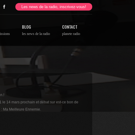
Les news de la radio, inscrivez-vous!
BLOG
CONTACT
issions
les news de la radio
planete radio
n.!
 14 mars prochain et débat sur est-ce bon de
e : Ma Meilleure Ennemie.