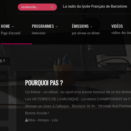
La radio du lycée Français de Barcelone
HOME
PROGRAMMES
ÉMISSIONS
VIDÉOS
vidéos des ém
Page d'accueil
émissions
par niveau ou thème
S ?
POURQUOI PAS ?
Un thème - un débat - du sport et la bonne humeur de ce trio fémini
Les VICTOIRES DE LA MUSIQUE - Le retour CHAMPIONNAT de F1 le
dresser un chien à l'attaque - Musique de fin : Stromae feat Pomm
Bonne écoute !
Alba - Amaya - Léa