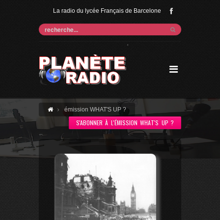
La radio du lycée Français de Barcelone
'
émission WHAT'S UP ?
S'ABONNER À L'ÉMISSION WHAT'S UP ?