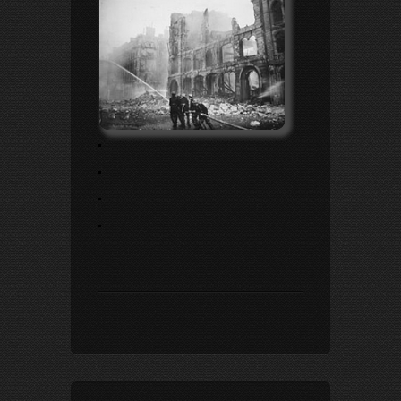
.
.
.
.