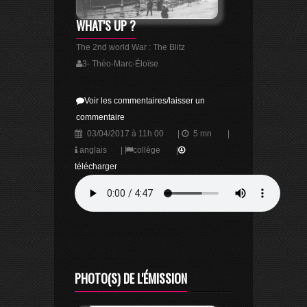
WHAT'S UP ?
The 2nd world War : The Blitz
3- Théo-Marc-Éloïse
Voir les commentaires/laisser un
commentaire
03/04/2017 à 11h 00
|
5 mn
|
anglais
|
collège
|
télécharger
PHOTO(S) DE L'ÉMISSION