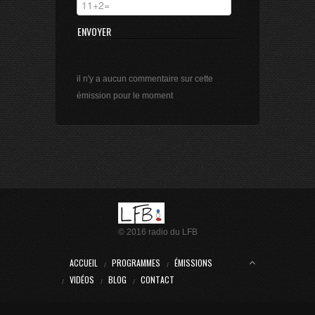
il n'y a aucun commentaire sur cette
émission pour le moment
© 2016 radio du LFB
ACCUEIL
PROGRAMMES
ÉMISSIONS
VIDÉOS
BLOG
CONTACT