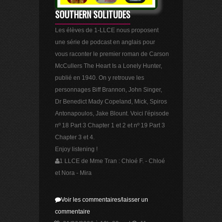
SOUTHERN SOLITUDES
Les élèves de 1-LLCE nous proposent
une série de podcast en anglais pour
vous raconter le premier roman de Carson
McCullers The Heart Is a Lonely Hunter,
publié en 1940. On y retrouve les
personnages Biff Brannon, John Singer,
Dr Benedict Mady Copeland, Mick, Spiros
Antonapoulos, Jake Blount. Voici l'épisode
nº 18 Part 3 Chapter 1 et 2 et nº 19 Part 3
Chapter 3 et 4.
Enjoy listening !
1 LLCE de Mme Tran : Chloé F. - Chloé
et Nora - Mira
Voir les commentaires/laisser un
commentaire