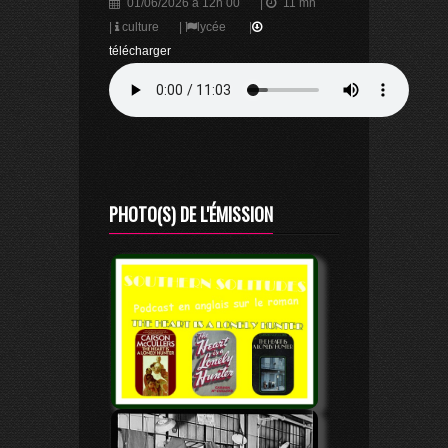
01/06/2026 à 12h 00
|
11 mn
|
culture
|
lycée
|
télécharger
PHOTO(S) DE L'ÉMISSION