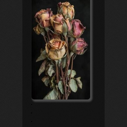
.
.
.